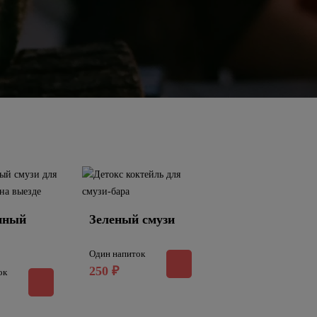
нный
Зеленый смузи
Один напиток
250
₽
ок