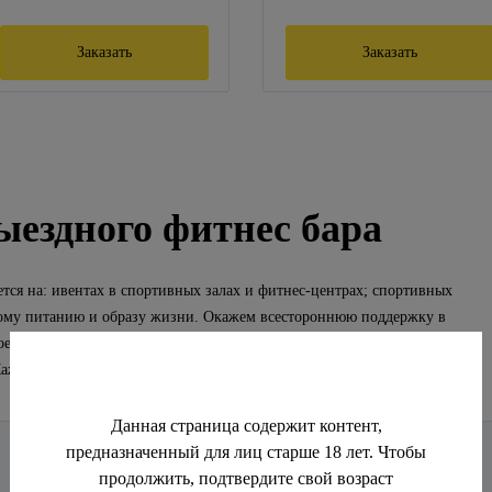
Заказать
Заказать
ыездного фитнес бара
тся на: и
вентах в спортивных залах и фитнес-центрах; спортивных
вому питанию и образу жизни. О
кажем всестороннюю поддержку в
е меню, доставим и установим всё необходимое оборудование,
аждый гость останется доволен!
Данная страница содержит контент,
предназначенный для лиц старше 18 лет. Чтобы
продолжить, подтвердите свой возраст