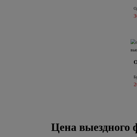
О
3
О
Б
2
Цена выездного 