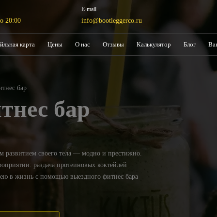
E-mail
о 20:00
info@bootleggerco.ru
йльная карта
Цены
О нас
Отзывы
Калькулятор
Блог
Ва
тнес бар
тнес бар
м развитием своего тела — модно и престижно.
оприятии: раздача протеиновых коктейлей
дею в жизнь с помощью выездного фитнес бара