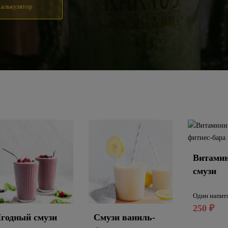
алькулятор
Витами
смузи
Один напит
250
₽
годный смузи
Смузи ваниль-