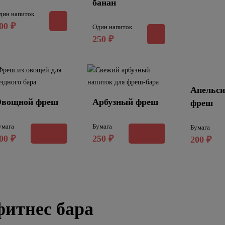
банан
дин напиток
00
₽
Один напиток
250
₽
Апельс
вощной фреш
Арбузный фреш
фреш
умага
Бумага
Бумага
00
₽
250
₽
200
₽
фитнес бара