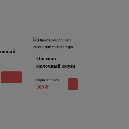
иновый
Орехово-
молочный смузи
Один напиток
300
₽