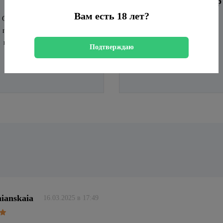
Обсудите условия
Подписываем договор
Вам есть 18 лет?
Сообщите менеджеру сколько
Перепроверяем все и
гостей вы встречаете, формат
подписываем договор
вечеринки и площадку, если
Подтверждаю
уже согласовали
nianskaia
16.03.2025 в 17:49