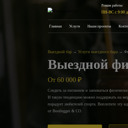
Режим работы:
ПН-ВС с 9:00 д
Главная
Услуги
Наши проекты
Кокте
Выездной бар
→
Услуги выездного бара
→
Фи
Выездной фи
От 60 000
₽
Следить за питанием и заниматься физически
И такую тенденцию можно поддержать на мер
порадует любителей спорта. Воплотите эту и
от Bootlegger & CO.