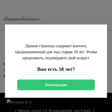
Данная страница содержит контент,
предназначенный для лиц старше 18 лет. Чтобы
продолжить, подтвердите свой возраст
Новогодний корпоратив — важный командообразующий
Вам есть 18 лет?
элемент. Поэтому мы очень рады, когда нам доверяют бар.
Кстати, обратите внимание на одну из наших черных стоек.
Подтверждаю
г. Москва, проезд 3-й Волоколамский, дом 8 корп. 2