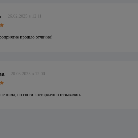
n
26.02.2025 в 12:11
роприятие прошло отлично!
ва
20.03.2025 в 12:00
 не пила, но гости восторженно отзывались