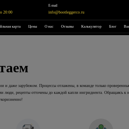
E-mail
о 20:00
info@bootleggerco.ru
йльная карта
Цены
О нас
Отзывы
Калькулятор
Блог
Ва
таем
сии и даже зарубежом. Процессы отлажены, в команде только проверенны
 люди, рецепты отточены до каждой капли ингридиента. Обращаясь к 
зукоризненно!