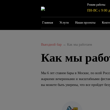
Режим работы:
ПН-ВС с 9:00 д
Главная
Услуги
Наши проекты
Кокте
Выездной бар
→
Как мы работаем
Как мы рабо
Мы 6 лет ставим бары в Москве, по всей Рос
жаркими вечеринками и масштабными фестами
вы можете быть уверены, что все пройдет бе